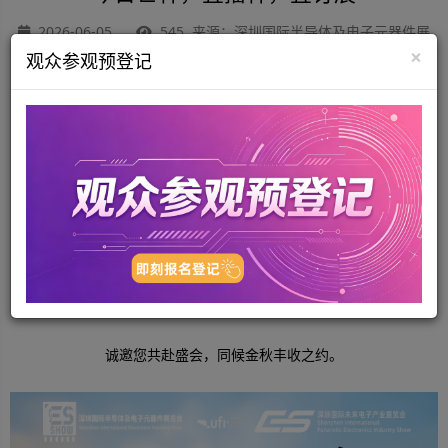
2026-06-05
545 来源：深圳国际半导体及电子元器件展
×
观众参观预登记
芒种｜耕耘有时，收获有期
ES SHOW｜双展联动，聚力启航
半导体｜元器件｜未来电子全产业链汇聚
深圳宝安国际会展中心
2026.10.27 – 29
诚邀您共赴盛会，同候金秋丰收之约。