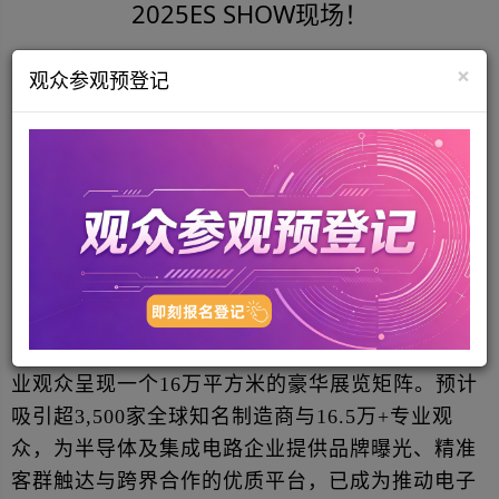
2025ES SHOW现场！
2025-08-15
1766 来源：深圳市电子商会
×
观众参观预登记
组团活动开启
深圳国际电子元器件及物料采购展览会将于
2025年
10月28-30日在深圳国际会展中心（宝安）
盛大开
幕。旨在从“芯片到制造”深入应用行业，为电子行
业观众呈现一个16万平方米的豪华展览矩阵。预计
吸引超3,500家全球知名制造商与16.5万+专业观
众，为半导体及集成电路企业提供品牌曝光、精准
客群触达与跨界合作的优质平台，已成为推动电子