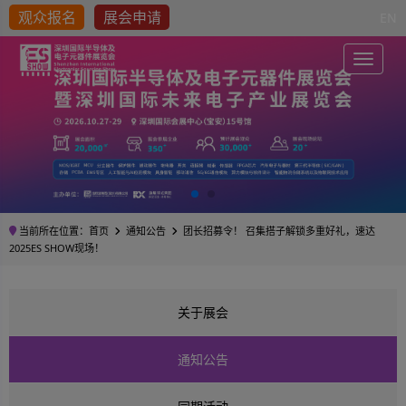
观众报名
展会申请
EN
Toggle
当前所在位置：
首页
通知公告
团长招募令！ 召集搭子解锁多重好礼，速达
2025ES SHOW现场！
关于展会
通知公告