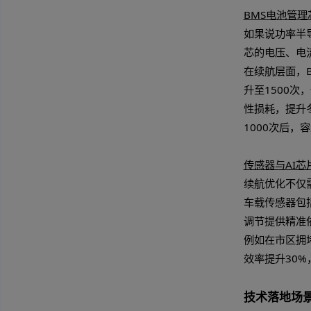
硬
功率
功率
键部
传统
（G
统的
础。
案例
BM
如果
芯的
在续