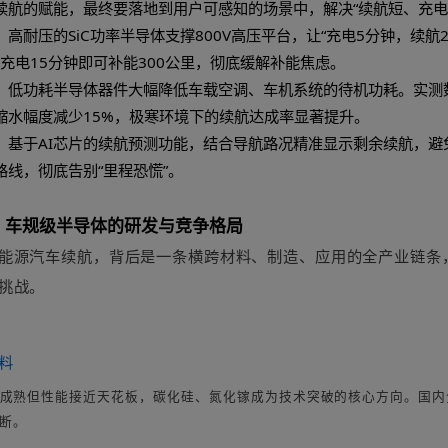
1500次，保障车辆全生命周期的续航稳定；二是动态调
耗，提升冬季续航达成率。比亚迪刀片电池搭载的自研B
00次后，容量保持率仍超过80%。
器与AI芯片：续航优化的“智慧大脑”
优化不仅需要“硬件节流”，更需要“软件智能”，而传感器
传感器包括电流传感器、温度传感器、压力传感器等，它
提供精准依据。而AI芯片则像“智慧大脑”，通过学习驾
在市区拥堵路段降低电机功率，在高速路段优化能量回收效
提升30%，等效增加10%的续航里程，真正实现“软件定义
术落地场景：半导体如何让续航“看得见、用得爽”
体技术对续航的赋能，最终要落地到用户可感知的场景中，
加速场景：高耐压的SiC功率半导体支撑800V高压平台，让