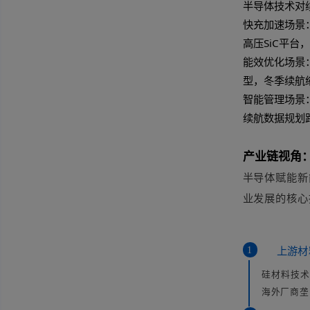
升至
性损
10
传感
续航
车载
调节
例如
效率
技
半导
快充