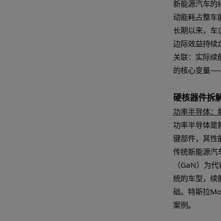
续
新能
动能
长期
边际
关联
的核