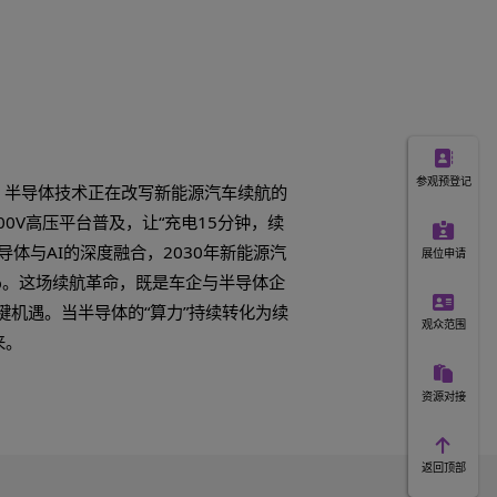
磁干扰、长寿命（15年以上）等严苛要求，量产良率直接决定成
现车规级SiC器件的量产装车。
，实现技术深度绑定；多数车企则采用“外购定制”模式，与半
同时也面临诸多挑战。
望下降至与