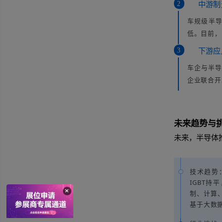
高压
能效
型，
智能
续航
产
半
业
1