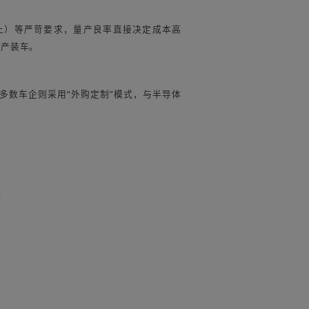
焦虑。
统的待机功耗。实测数据显示，搭载低功耗车规芯片的车
著提升。
准显示剩余续航，避免传统续航“虚标”问题。用户可根据实
、应用的全产业链条，而车规级认证与技术门槛，是制
突破的核心方向。国内企业在碳化硅衬底制备环节实现突破，