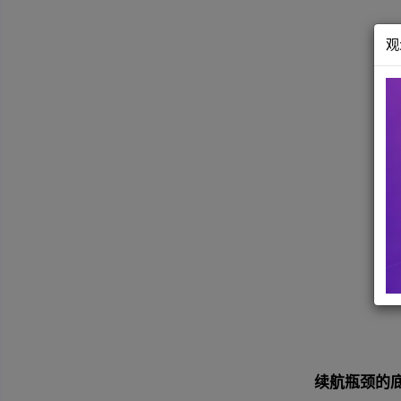
术迭
化硅
竞争
能耗