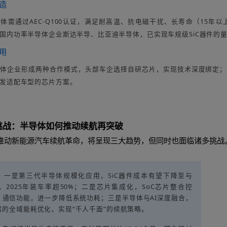
SiC平台，充电15分钟即可补能300公里，彻底缓解补能
优化场景：低功耗半导体器件大幅降低车载空调、车机系
冬季续航缩水幅度减少15%，极寒环境下的续航达成率显
管理场景：基于AI芯片的续航预测功能，结合导航路况精
数据规划路线，彻底告别“里程恐慌”。
业链视角：车规级半导体的研发与竞争格局
导体赋能新能源汽车续航，背后是一条横跨材料、制造
发展的核心挑战。
上游材料
硅材料技术成熟但性能接近天花板，碳化硅、氮化镓成为技术
海外厂商垄断。