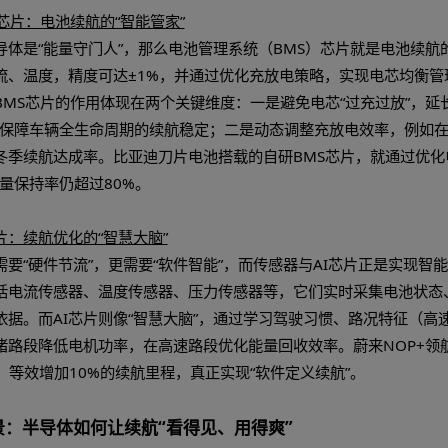
核器件拆解：三大核心半导体品类支撑续航革命
半导体：
新能源汽车的“能量守门人”
半导体是新能源汽车能量传输的核心枢纽，主要应用于电机
件，其性能直接决定能量损耗的高低。
新能源汽车多采用硅基IGBT器件，但这类器件存在导通电
aN）为代表的第三代半导体材料，凭借更优的电学性能，可
车型，续航里程可直接提升10%-20%。同时，SiC器件
特斯拉Model 3换装SiC电控后，不仅续航提升15%，
。
S电池管理芯片：电池续航的“智能管家”
说功率半导体是“能量守门人”，那么电池管理系统（BMS
电压、电流、温度，精度可达±1%，并通过优化充放电策
航层面，BMS芯片的作用体现在两个关键维度：一是避免电