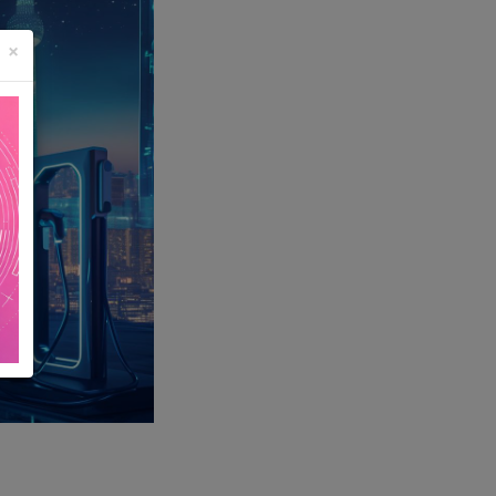
，早已成为续航革命的核心推手。从特斯拉Model 3换装
生生“抠出”47公里续航，这些案例都在印证一个事实：续航
MS芯片、AI传感器等核心器件，揭秘半导体如何通过优
逻辑。
×