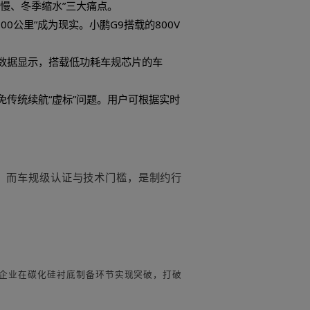
整充放电效率，例如在低温环境下，通过精准温控减少电池
MS芯片，就通过优化电芯均衡算法，让电池在循环充放电
与AI芯片正是实现智能能耗管理的核心载体。
们实时采集电池状态、电机负载、路况信息等数据，为能
驶习惯、路况特征（高速/市区），动态调整动力输出策略—
率。蔚来NOP+领航辅助系统搭载的AI芯片，可使能量
续航”。
解决“续航短、充电慢、冬季缩水”三大痛点。
“充电5分钟，续航200公里”成为现实。小鹏G9搭载的80