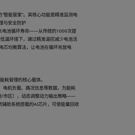
电控、车载充电机（OBC）、直流变换器（DC/DC）等
阻大、开关损耗高的短板。而以碳化硅（SiC）、氮化镓
将开关损耗减少50%以上。实测数据显示，搭载SiC电控
的高耐压特性，还能支撑800V高压平台，为超快充技术奠定
快充功率也同步升级至250kW，成为功率半导体赋能续航的典
）芯片就是电池续航的“智能管家”。其核心功能是精准监测
略，实现电芯均衡管理与安全防护
芯“过充过放”，延长电池循环寿命——从传统的1000次