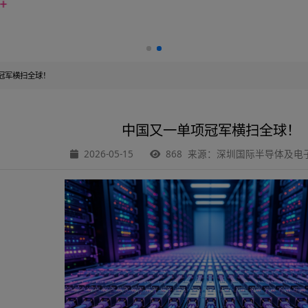
中国又一单项冠军横扫全球！
中国又一单项
2026-05-15
868 来源