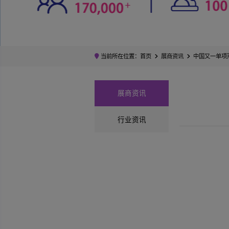
当前所在位置：
首页
展商资讯
展商资讯
行业资讯