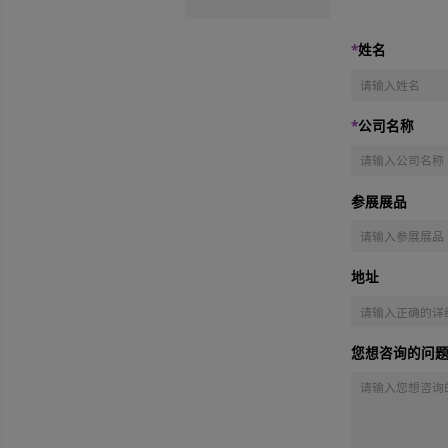
观众范围
展会风采
商贸配对解决方案
*
姓
*
公
参展