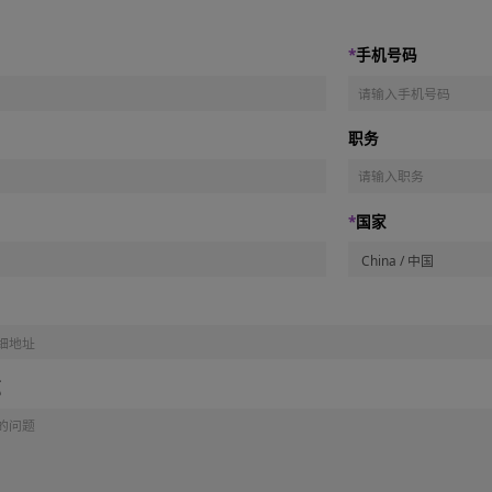
名
司名称
展品