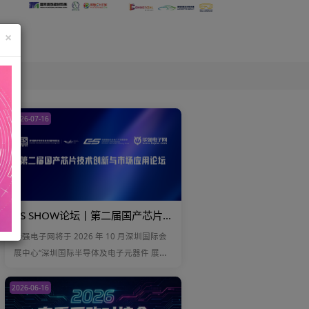
×
2026-07-16
2026第五场！ES SHOW 线下对接会走进科力尔电机集团圆满结束
ES SHOW论坛丨第二届国产芯片技术创新与市