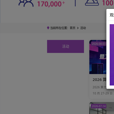
当前所在位置：
首页
活动
202
活动