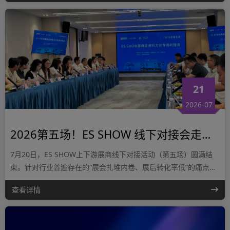
21
2026-07
2026第五场！ES SHOW 线下对接会走进科力尔电机集团圆满结束
7月20日，ES SHOW上下游展商线下对接活动（第五场）圆满结
束。针对行业普遍存在的“展会扎堆内卷、展后转化率低”的痛点，
帮助展商突破传统参展模式，本次活动打破传统参展局限，组织展
查看详情
商实地走访国内电机龙头制造企业——科力尔电机集团