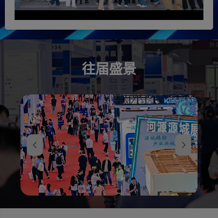
苏州晶台
元则
利昇达
鑫研
苏州晶
企业始创
利昇达成
深圳市鑫
台，成立
于 2008
立于2016
研半导体
于2008
年，2016
年，位于
有限公司
年，是专
年正式落
苏州工业
由海外高
业从事光
户东莞塘
园区。它
端人才创
往届盛景
电半导体
厦。公司
是中国最
立，发展
器件研
注册资本
早专注于
积淀深
发、生
3177 万
合金精密
厚、成长
产、销售
元，厂区
电阻器研
迅猛。公
的国家高
面积超万
发、生产
司汇聚二
新技术企
平米，员
和销售的
十余名研
业。晶台
工 400 余
专业企业
发与技术
光耦主要
人，多地
之一。响
人员，团
产品包
设有分支
应全球经
队覆盖器
括：晶体
机构。作
济的持续
件设计、
管光耦、
为集研产
发展和环
制造、封
可控硅光
销于一体
保新能源
装测试全
耦、高速
的高新企
的快速推
环节，具
光耦、固
业，深耕
广，我们
备完善的
态继电器
继电器领
的合金精
可靠性试
光耦、达
域 16 年，
密电阻器
验分析能
林顿光
是国内知
广泛应用
力，严控