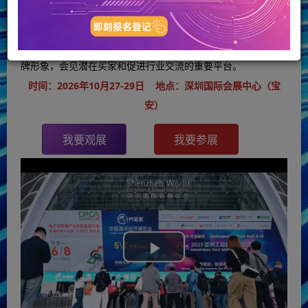
造”旨在深入应用行业，为电子行业呈现一个
18万平方米
的超级
综合性电子展。每年有超过十个国家的
3600家
制造商，超过
170000
名行业观众齐聚一堂、是半导体和集成电路企业树立品
牌形象，会见潜在买家和促进行业交流的重要平台。
时间：2026年10月27-29日 地点：深圳国际会展中心（宝
安）
我要观展
我要参展
Play
Video