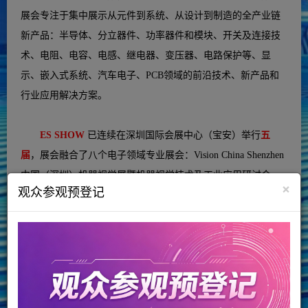
展会
专注于集中展示从元件到系统、从设计到制造的全产业链
新产品：半导体、分立器件、功率器件和模块、开关及连接技
术、电阻、电容、电感、继电器、变压器、电路保护等、显
示、嵌入式系统、汽车电子、PCB领域的前沿技术、新产品和
行业应用解决方案。
ES SHOW
已连续在深圳国际会展中心（宝安）举行
五
届
，展会融合了八个电子领域专业展会：Vision China Shenzhen
中国（深圳）机器视觉展暨机器视觉技术及工业应用研讨会、
×
观众参观预登记
S-Factory Expo智能工厂及自动化技术展览会、NEPCON ASIA
亚洲电子生产设备暨微电子工业展览会、Automotive World
China深圳国际智能网联汽车产业展览会、C-TOUCH &
DISPLAY SHENZHEN深圳国际全触与显示展、COMMERCIAL
DISPLAY深圳商业显示技术展、亚洲具身机器人应用及产业链
展和FILM & TAPE EXPO深圳国际薄膜与胶带展，从“芯片到制