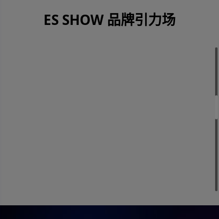
耦、施密
名品牌。
于汽车、
产品品
特触发器
产品涵盖
通信、电
质。企业
ES SHOW 品牌引力场
光耦、
90 余系
子、医疗
秉持以人
IGBT驱动
列、上万
和新能源
为本、品
光耦以及
种规格，
领域。近
质为先的
IPM驱动光
适配家
年来的生
理念，立
耦等；致
电、通
产和销
足客户需
力成为全
讯、智能
售，我们
求深耕技
球领先的
家居、汽
在业内赢
术，致力
隔离器件
车、新能
得了良好
打造国内
制造商。
源、光伏
声誉。公
一流器件
等领域。
司将继续
研发能
公司坚守
以优质品
力，助力
诚信务
质和合理
国内集成
实、品质
价格为客
电路产业
为先的理
户提供服
发展。
念，致力
务，实现
与员工、
互利共
客户携手
赢。
共进。