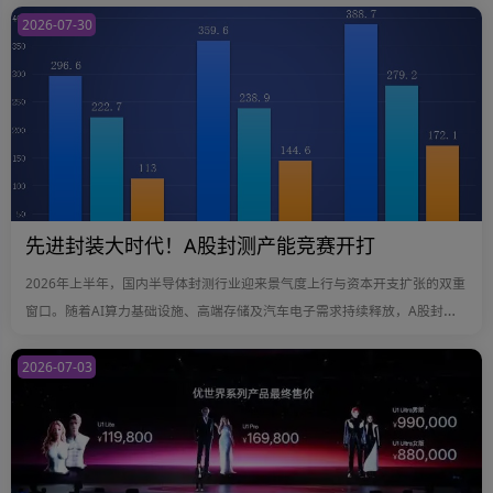
面，翻阅已披露的上半年业绩预告，看到的却是截然不同的图景——有的企
2026-07-30
业借势腾飞，有的企业深陷亏损泥潭，甚至同一赛道内的企业交出了天壤之
别的答卷。这种冰火两重天的格局，恰恰揭示了第三代半导体行业正从早期
的主题投资阶段，迈入真正考验企业综合竞争力的分化期。
先进封装大时代！A股封测产能竞赛开打
2026年上半年，国内半导体封测行业迎来景气度上行与资本开支扩张的双重
窗口。随着AI算力基础设施、高端存储及汽车电子需求持续释放，A股封测
龙头企业业绩同步修复，长电科技、通富微电、华天科技相继披露半年度业
绩预告，归母净利润均实现同比大幅增长。
2026-07-03