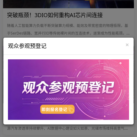
突破瓶颈！3DIO如何重构AI芯片间连接
随着人工智能算力负载不断突破算力规模、能效及带宽密度的物理极限，基
于SerDes链路、宽并行IO等传统裸片间的互连技术，逐渐成为性能瓶颈。这
类互连方案已无法满足日益增长的高带宽密度与高能效需求。为此，新思科
×
观众参观预登记
技（Synopsys）开发了3DIO解决方案IP，这是一种协议无关、面向数字的
2026-07-30
芯片间IO架构，专为异构3D集成场景打造，可实现低功耗、低延迟的裸片间
通信。
第三代半导体2026上半年业绩深度复盘：繁荣表象下的分化暗流
2026年过半，第三代半导体行业站在了一个充满矛盾的路口。一方面，新能
源汽车渗透率持续攀升、AI数据中心建设如火如荼、光储市场维持高景气，
下游需求的多点爆发让整个行业沉浸在“量价齐升”的乐观叙事中；另一方