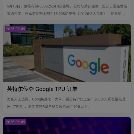
6月10日，佰维存储(688525.SH)公告称，公司与某存储原厂签订日常经营性
采购合同，总承诺采购金额为18.608亿美元（约126亿人民币），锁量锁
价，承诺采购期总计24个月，自生效日起至2028年6月30日。
2026-06-09
英特尔传夺 Google TPU 订单
消息人士透露，Google近来下大单，要英特尔代工生产300多万颗张量处理
器（TPU），激励英特尔8日早盘股价暴冲10%以上。
2026-06-09