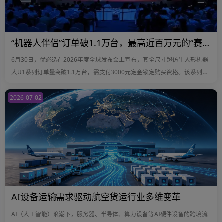
“机器人伴侣”订单破1.1万台，最高近百万元的“赛博伴侣”谁会买单？
6月30日，优必选在2026年度全球发布会上宣布，其全尺寸超仿生人形机器
人U1系列订单量突破1.1万台，需支付3000元定金锁定购买资格。该系列定
位成人情感陪伴，分三个版本：Lite版11.98万元、Pro版16.98万元、顶配
Ultra男女版分别为99万元和88万元。
2026-07-02
AI设备运输需求驱动航空货运行业多维变革
AI（人工智能）浪潮下，服务器、半导体、算力设备等AI硬件设备的跨境流