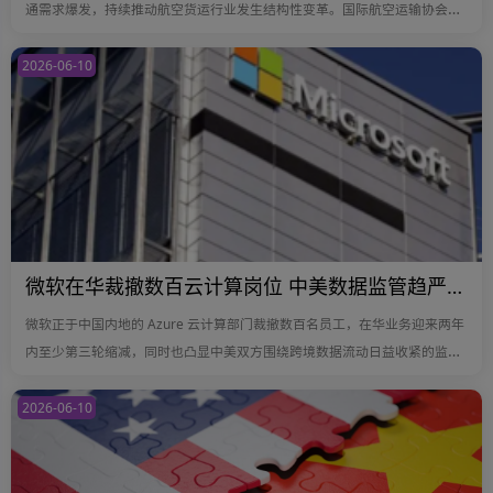
通需求爆发，持续推动航空货运行业发生结构性变革。国际航空运输协会公
布的数据显示，2025年，AI相关贸易货值的三分之二以上由航空货运承担，
数据存储单元和服务器等关键产品分别有68％和56％的贸易量依赖航空货
2026-06-10
运。从数量看，AI相关货物仅占航空货运总量的7％，但从货物价值看，其
占航空运输贸易总货值的53.5％。
微软在华裁撤数百云计算岗位 中美数据监管趋严下再度收缩布局
微软正于中国内地的 Azure 云计算部门裁撤数百名员工，在华业务迎来两年
内至少第三轮缩减，同时也凸显中美双方围绕跨境数据流动日益收紧的监管
环境。
2026-06-10