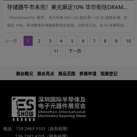
存储器牛市未完！美光飙近10% 华尔街估DRAM、NAND缺货到2028年底
《Marketwatch》报导， 美光科技 (MU-US) 股价周一 (8 日) 强势反弹，狂
飙近 10%，带动整体存储器族群同步走高。分析师认为，在 AI 浪潮带动
下，存储器产业正进入全新阶段，“存储器交易仍然活力十足”。
上一页
1
2
3
4
5
6
7
8
9
10
11
下一页
展会概况
展会亮点
展品范围
参展申请
观展登记
电话：139 2463 3103（商务经理）
139 2387 4705（商务经理）