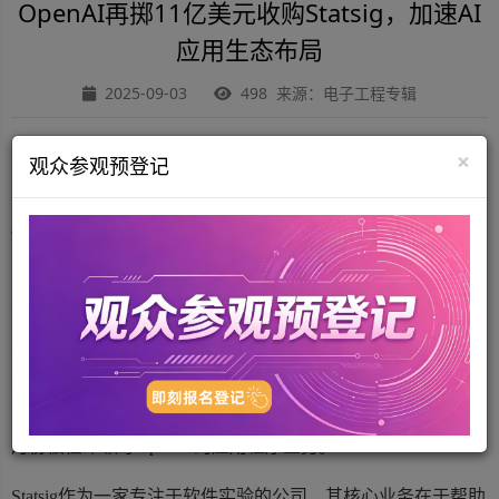
OpenAI再掷11亿美元收购Statsig，加速AI
应用生态布局
2025-09-03
498 来源：电子工程专辑
在人工智能领域风起云涌的当下，OpenAI再次重金发起一项
×
观众参观预登记
收购。
9月2日，OpenAI宣布，以11亿美元收购产品开发初创公司
Statsig。这一举措不仅彰显了OpenAI在AI应用领域扩张的雄
心，也将进一步加速器AI生态布局。
作为收购的一部分，Statsig首席执行官维贾耶·拉吉（Vijaye
Raji）也被招揽至麾下，担任应用程序部门技术主管。他将向
前Instacart高管Fidji Simo汇报工作。这位首席执行官于今年5
月份被任命领导OpenAI的应用程序业务。
Statsig作为一家专注于软件实验的公司，其核心业务在于帮助