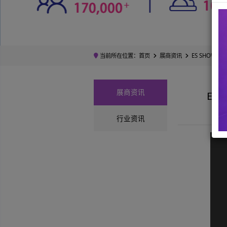
当前所在位置：
首页
展商资讯
展商资讯
行业资讯