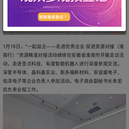
1
月
18
日，“
一起益企
——
走进优秀企业 促进资源对接（
淮
南
行）
”
资源精准对接活动
继续在安徽省淮南市开展走访活
动，走进
圣点科技
、有度智能机器人
进行深度参观交流。
深爱半导体、晶科鑫实业、斯多福新材料、安谊盛电子、
佑泽电子等企业负责人参加活动。
电子商会
副秘书长朱宏
凯负责全程工作。