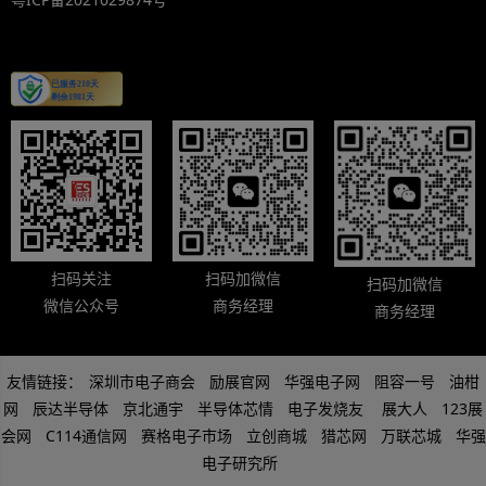
扫码关注
扫码加微信
扫码加微信
微信公众号
商务经理
商务经理
友情链接：
深圳市电子商会
励展官网
华强电子网
阻容一号
油柑
网
辰达半导体
京北通宇
半导体芯情
电子发烧友
展大人
123展
会网
C114通信网
赛格电子市场
立创商城
猎芯网
万联芯城
华强
电子研究所