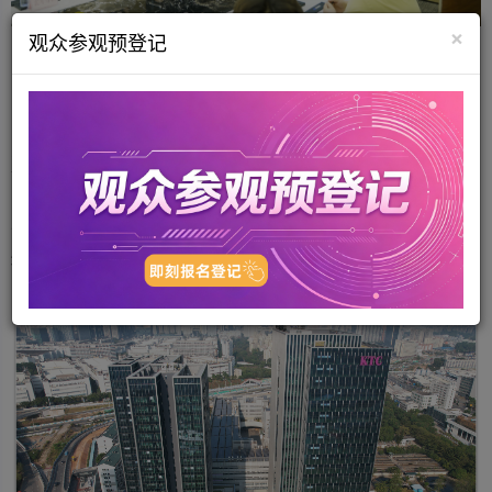
×
观众参观预登记
企业速览
康冠科技成立于1995年，是一家深耕智能显示领域近三十年的国
家高新技术企业。截至2025年12月，公司员工超过7500人，总建筑
面积约75万平方米，累计获得知识产权（含商标）1894项。
2025年，公司实现营业收入
约145亿元人民币
，主要产品涵盖
智
能交互平板、创新类显示产品、专业类显示产品及智能电视等四大领
域
。