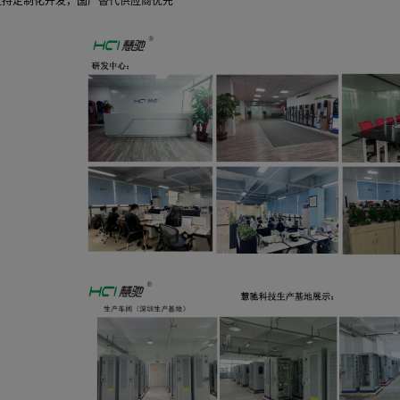
6.结构件
：阻燃外壳、机柜、钣金件等
7.液冷系统专属器件
：液冷板、管路、水泵、散热器等
8.配套物料
：高压/控制线束、防水接头、密封条等
供应商合作标准
慧驰科技秉持“诚信共赢、长期协同”理念，期待合作伙伴具备：
资质合规
：ISO9001认证，核心产品通过3C、CE等认证，有充电桩行
品质可控
：完善的质检体系，可提供完整质量追溯报告
交付稳定
：常规订单7-15天交付，紧急订单3-7天响应