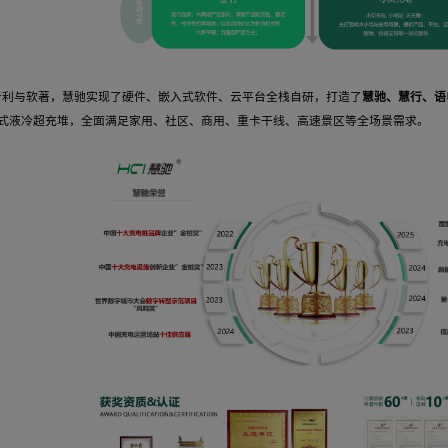
凭借近百项专利与软著，慧驰实现了硬件、嵌入式软件、云平台全栈自
1280KW矩阵式液冷超充堆，全面满足家用、社区、商用、重卡干线、