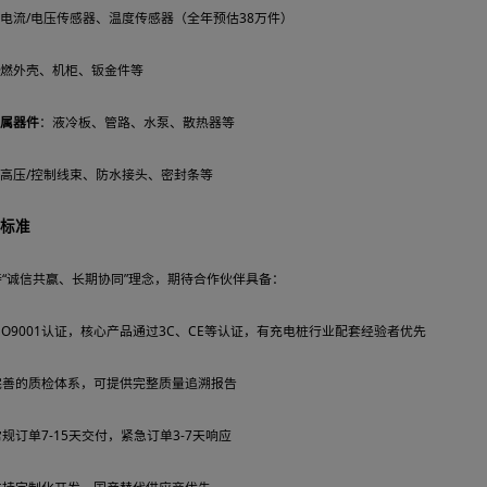
本次采购重点
结合产能扩张及液冷超充、重卡充电的战略布局，慧驰科技重点采购以
1.功率变换核心器件
：20KW-60KW AC/DC模块，转换效率≥96.5%，工
2.充电枪及高压连接系统
：交流/直流充电枪、液冷超充枪（400A-100
3.安全保护器件
：防雷器、断路器、接触器、绝缘监测模块等
4.控制与计量核心器件
：主控单元、工业触摸屏、智能电能表、4G/蓝牙/W
5.传感器类
：电流/电压传感器、温度传感器（全年预估38万件）