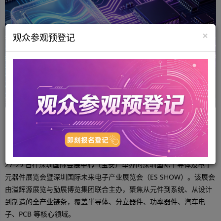
×
观众参观预登记
二、ES SHOW：链接 AI 与电子产业的核心枢纽
在专题介绍环节，徐国斌总经理重点推介了将于2026 年 10 月
27-29 日在深圳国际会展中心（宝安）举办的深圳国际半导体及电子
元器件展览会暨深圳国际未来电子产业展览会（ES SHOW）。该展会
由溢辉源展览与励展博览集团联合主办，聚焦从元件到系统、从设计
到制造的全产业链条，覆盖半导体、分立器件、功率器件、汽车电
子、PCB 等核心领域。