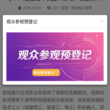
2026-06-02
207 来源：国际电子商情
×
观众参观预登记
国际电子商情1日讯 OpenAI联合创始人Greg Brockman
与首席执行官山姆·奥特曼（Sam Altman）今日先后在
社交平台X上宣布，公司正式成立“OpenAI Robotics”团
队，并公开招募全栈硬件、运营、系统及机器学习工
程师。奥特曼明确表示，该团队的目标是“编程并制造
对社会有用的机器人”，并将其定位为公司的近期战略
重点。这标志着OpenAI对机器人业务做出了迄今为止
最明确的公开表态，意图将人工智能从数字世界带入
物理实体世界。
奥特曼为这项新业务指明了清晰的发展路径。短期目
标将聚焦于建筑和物理基础设施领域，研发能够辅助
技术工人（如建筑工、管道工、电工）的机器人，而