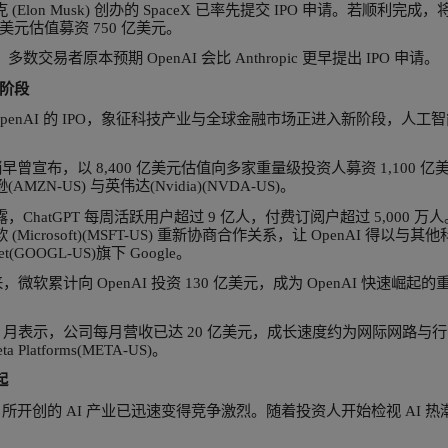
enAI 并未透露此次 IPO 的发行规模或具体条件，并表示
在声明中指出，“可能还需要一段时间，因为有些我们想
报导指出，OpenAI 目标是在上市时达到最高 1 兆美元估
此估值上市，OpenAI 将成为近期第三家估值达兆美元
求最重要案例之一。
，由马斯克 (Elon Musk) 创办的 SpaceX 已率先提交
以 1.75 兆美元估值募资 750 亿美元。
测市场中，多数交易者原本预期 OpenAI 会比 Anthropic 
 投资迈入新阶段
thropic 与 OpenAI 的 IPO，象征科技产业与全
enAI 今年稍早曾宣布，以 8,400 亿美元估值向多家重量级投资
up)、亚马逊(AMZN-US) 与英伟达(Nvidia)(NVDA-US)。
公司也透露，ChatGPT 每周活跃用户超过 9 亿人，付费订阅户
投资人微软 (Microsoft)(MSFT-US) 重新协商合作