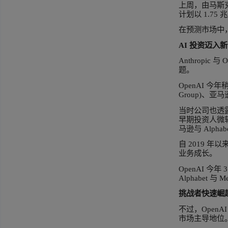
Op
公司
先前
若以
股需
上周
计划
在预
AI
An
题。
Op
Gro
当时
早期