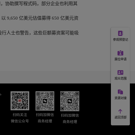
为 OpenAI 快速崛起的重要推手，同时带动微软 Azure 云端
，成长速度约为网际网路与行动网路时代代表企业的四倍，包括
着投资人开始检视 AI 热潮能否持续，多家竞争对手正积极挑
e AI 受到软件开发者广泛采用，协助撰写程式码，部分企业也利用
司才完成新一轮募资，以 9,650 亿美元估值募得 650 亿美
为美国新股市场注入活力，但部分投行人士也警告，这些巨额募资案可