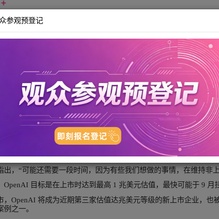
观众参观预登记
OpenAI提交IPO申请 估值上看1万亿美元 AI巨头接力上市
OpenAI提交IPO申请 估值
2026-06-09
透社》报导，ChatGPT 开发商 OpenAI 周一 (8 日) 秘密
朝公开上市迈进。在投资人积极寻求 AI 投资机会之际，A