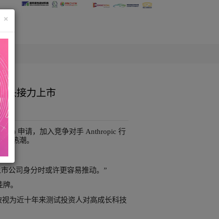
×
上看1万亿美元 AI巨头接力上市
277 来源：钜亨网
提交美国首次公开发行 (IPO) 申请，加入竞争对手 Anthropic 
I 产业正掀起新一波上市热潮。