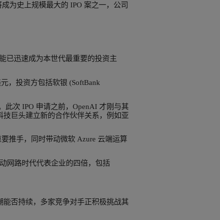
尚未决定上市时间表。
做的事情，在维持非上市公司身分时或许更容易推动。”
值，最快可能于 9 月挂牌。
等级的新上市企业，也被视为近十年来测试投资人对高成长科
 IPO 申请。若顺利完成，将成为史上规模最大的 IPO 案之一，
更早提出 IPO 申请。
球金融市场正进入新阶段，人工智能已迅速成为本世代最重要的投资主
人募资 1,100 亿美元，投资方包括软银 (SoftBank
超过 5,000 万人。此次 IPO 申请之前，OpenAI 才刚
关系，让 OpenAI 得以与其他科技巨头建立新的合作伙伴关系，例