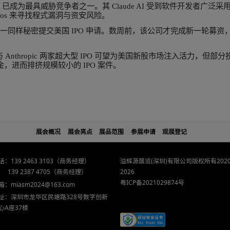
 Alphabet(GOOGL-US)旗下 Google。
2019 年以来，微软累计向 OpenAI 投资 130 亿美元，成
成长。
enAI 今年 3 月表示，公司每月营收已达 20 亿美元
abet 与 Meta Platforms(META-US)。
者快速崛起
，OpenAI 所开创的 AI 产业已迅速变得竞争激烈。随
主导地位。
 Anthropic 已成为最具威胁竞争者之一。其 Claud
模型 Mythos 来寻找程式漏洞与资安风险。
thropic 于周一同样秘密提交美国 IPO 申请。数周前，该公
 OpenAI 与 Anthropic 两家超大型 IPO 可望
量市场资金，进而排挤规模较小的 IPO 案件。