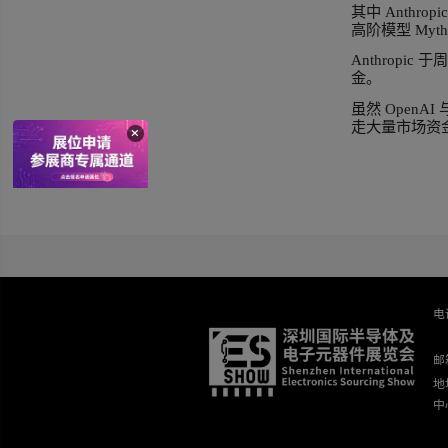
马逊与
自 
业务
Op
Alph
挑战
不过
市场
其中
高阶
An
金。
虽然
走大