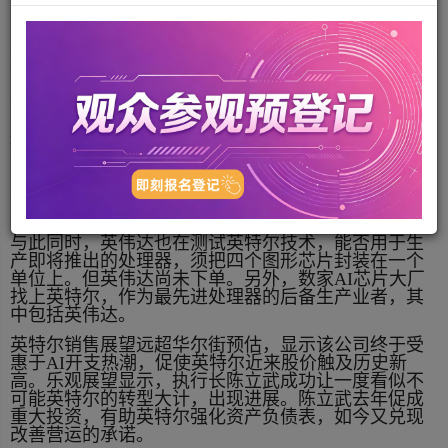
2026-06-09
285 来源：经济日报
消息人士透露，Google近来下大单，要英特尔代工生
产300多万颗张量处理器（TPU），激励英特尔8日早
盘股价暴冲10%以上。
科技媒体Information引述知情人士报导，Google对英特
尔技术测试了好几个月，决定委托该公司代工生产部
分TPU，预定在2028年启动。英特尔能从Google手上
获得订单，主要原因是台积电（2330）产能供不应
求。
与此同时，英伟达也在测试英特尔技术，能否用于生
产即将推出的处理器，须把四个图形芯片封装在一个
单位上。但英伟达尚未下单。另外，数家AI芯片大厂
找上英特尔，作为最先进处理器的后备生产业者，其
中包括英伟达。
英特尔销售展望远超华尔街预估，显示该公司终于受
惠于AI开支热潮，促使英特尔近来股价触及历史新
高。乐观展望显示，执行长陈立武成功让一度看似不
可能英特尔的转型大计，出现进展。陈立武去年促成
重大投资，有助英特尔强化资产负债表，如今又兑现
改善营运的承诺。