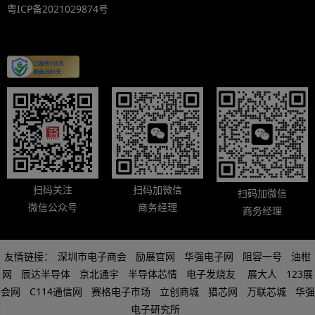
粤ICP备2021029874号
扫码关注
扫码加微信
扫码加微信
微信公众号
商务经理
商务经理
友情链接：
深圳市电子商会
励展官网
华强电子网
阻容一号
油柑
网
辰达半导体
京北通宇
半导体芯情
电子发烧友
展大人
123展
会网
C114通信网
赛格电子市场
立创商城
猎芯网
万联芯城
华强
电子研究所