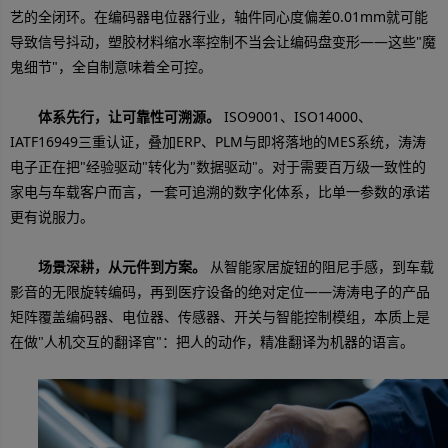
艺的全闭环。在编码器电位器行业，轴件同心度偏差0.01mm就可能
导致信号抖动，塑胶材料缩水率控制不当会让编码盘变形——这些"魔
鬼细节"，全自制意味着全可控。
体系先行，让可靠性可溯源。
ISO9001、ISO14000、
IATF16949三重认证，叠加ERP、PLM与即将落地的MES系统，涛涛
电子正在把"经验驱动"转化为"数据驱动"。对于需要百万级一致性的
家电与车载客户而言，一套可追溯的数字化体系，比单一参数的承诺
更有说服力。
场景深耕，从元件到方案。
从智能家居旋钮的阻尼手感，到车载
影音的无限旋转编码，再到医疗设备的绝对定位——涛涛电子的产品
矩阵覆盖编码器、电位器、传感器、开关与智能控制模组，本质上是
在做"人机交互的翻译官"：把人的动作，精准翻译为机器的语言。