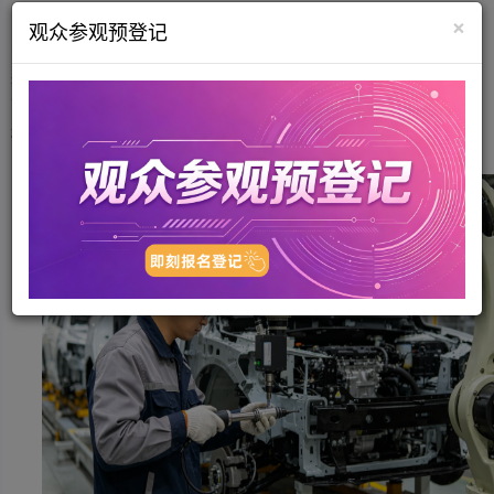
×
驱动这一增长的，不是单一行业的爆发，而是多点开花的结构性
观众参观预登记
需求：工业机器人对绝对值编码器的精度要求已从±0.1°提升至
±0.01°；新能源汽车的电动助力转向与线控系统，让编码器从"选
配"变为"标配"；智能家居旋钮的每一次阻尼反馈，背后都是电位器从
模拟向数字编码的升级。