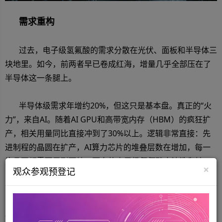
需求重构
过去，电子级氢氟酸的需求分散在光伏、面板和半导体三
块地里。如今，前两者早已卷成红海，增量几乎全部压在了
半导体这一条腿上。
半导体级需求年增约20%，但这只是基本盘。真正的“火
力”，来自AI。随着AI GPU和高带宽内存（HBM）的疯狂扩
产，相关用量同比直接冲到了30%以上。逻辑非常直接：先
进制程的晶圆在扩产，AI算力芯片的堆叠层数在增加，每一
片晶圆都需要用到更纯、更多的电子级氢氟酸去清洗和蚀
×
观众参观预登记
刻。
这瓶“酸”，已经从过去的边角料，变成了晶圆厂里必须保
供的刚需。这条需求曲线，正跟着全球AI算力军备竞赛一起