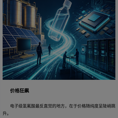
价格狂飙
电子级氢氟酸最反直觉的地方，在于价格随纯度呈陡峭跳
升。