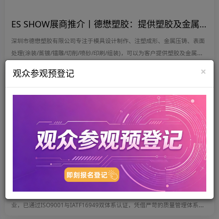
ES SHOW展商推介丨德懋塑胶：提供塑胶及金属产品加工的一站式服务
深圳市德懋塑胶有限公司专注于模具设计制作、注塑成形、金属压铸、表面
处理(涂装/蒸镀/镭雕/切削/喷砂/印刷/组装)，可以为客户提供塑胶及金属产
品加工的一站式服务。
×
观众参观预登记
2025-10-16
ES SHOW展商推介丨In-saiL——精密零件制造商&紧固方案提供商
In-saiL集团始创于1982年，在工业品领域，集研发与制造为一体的综合性企
业，已通过ISO9001与IATF16949双体系认证，凭借严苛的质量管理体系致
力于成为行业标杆。