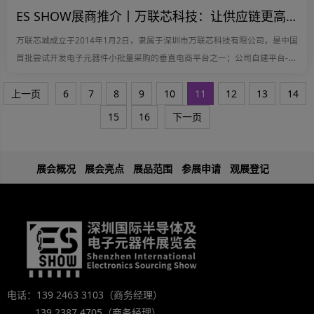
ES SHOW展商推介丨万联芯科技：让供应链更高效，让智造更简单
万联芯城成立于2014年1月2日，隶属于深圳市万联芯科技有限公司，是中国
首批尝试开发电子元器件小批量采购的垂直电商平台之一；公司自建平台-
www.wlxmall.com年流量超百万，位居行业前列。
上一页
6
7
8
9
10
11
12
13
14
15
16
下一页
展会概况
展会亮点
展品范围
参展申请
观展登记
电话：139 2463 3103（商务经理）
139 2387 4705（商务经理）