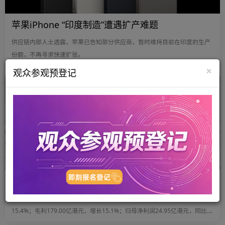
苹果iPhone “印度制造”遭遇扩产难题
供应链内部人士透露，苹果已告知部分供应商，暂时维持目前在印度的生产
份额，不再寻求快速扩张。
×
观众参观预登记
2026-04-29
TCL电子收入破千亿，毛利同比增长15.1%
2025年，TCL电子（01070.HK）全年实现收入1145.83亿港元，同比增长
15.4%；毛利179.00亿港元，增长15.1%；归母净利润24.95亿港元，同比大
幅增长41.8%；经调整归母净利润25.12亿港元，增幅高达56.5%。