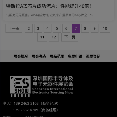
特斯拉AI5芯片成功流片：性能提升40倍！
马斯克更是豪言，AI5将成为“有史以来产量最高的AI芯片之一”。
上一页
2
3
4
5
6
7
8
9
10
11
12
下一页
展会概况
展会亮点
展品范围
参展申请
观展登记
电话：139 2463 3103（商务经理）
139 2387 4705（商务经理）