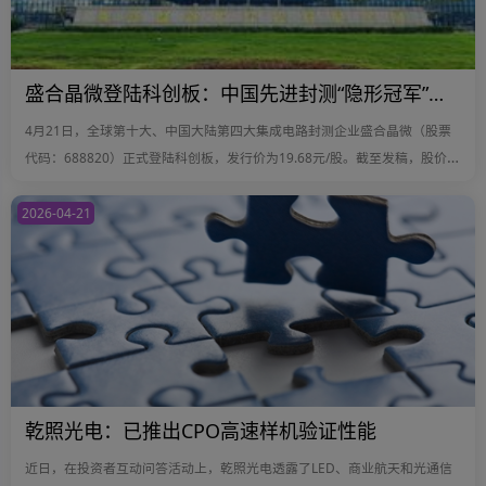
盛合晶微登陆科创板：中国先进封测“隐形冠军”站上AI算力风口
4月21日，全球第十大、中国大陆第四大集成电路封测企业盛合晶微（股票
代码：688820）正式登陆科创板，发行价为19.68元/股。截至发稿，股价报
于99.72元/股，较发行价上涨406.71%，总市值达到1858亿元。
2026-04-21
乾照光电：已推出CPO高速样机验证性能
近日，在投资者互动问答活动上，乾照光电透露了LED、商业航天和光通信