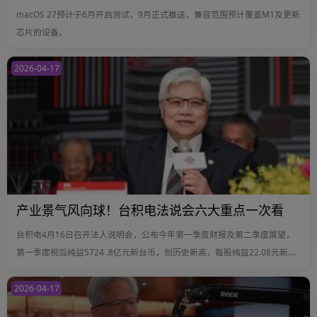
macOS 27预计于6月开启测试，9月正式推送，兼容范围预计覆盖M1及更新
芯片的设备。
2026-04-17
产业景气风向球！台积电法说会六大重点一次看
台积电4月16日召开法人说明会，公布今年第一季度财报及第二季度展望，
第一季度税后纯益5724 .8亿元新台币，创历史新高，每股纯益22.08元新台
币；预估今年第二季度美元营收390~402亿美元，毛利率65.5~67.5%，营益
率56.5~58.5%……
2026-04-17