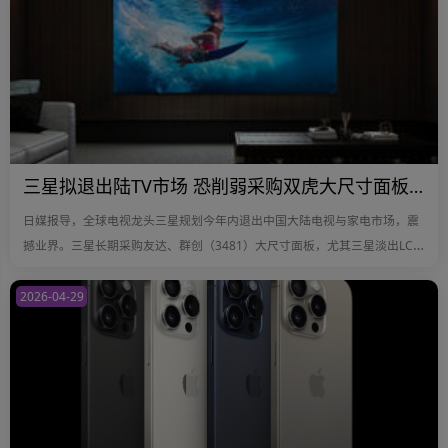
三星拟退出陆TV市场 恐削弱采购双虎大尺寸面板力道
日媒报导，全球电视龙头三星规划今年内退出中国大陆电视与家电市场，震
撼业界。三星长期采购友达、群创（3481）大尺寸面板，尤其三星淡出LCD
业务后，更仰赖台湾面板双虎供货，如今三星退出大陆电视市场，牵动友达
（2409）、群创主力大尺寸面板出货。
2026-04-29