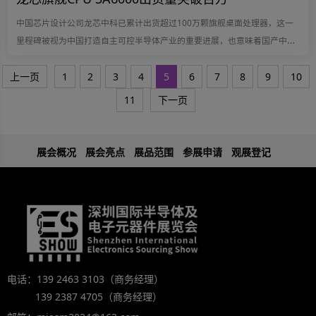
中国芯片设计公司龙芯中科已累计出货超过100万颗旗舰桌面处理器，这一
里程碑被视为中国打造自主可控半导体产业的重要进展，也意味着国产中央
处理器（CPU）正从“可用”阶段迈向更广泛的商业化应用。
上一页
1
2
3
4
5
6
7
8
9
10
11
下一页
展会概况
展会亮点
展品范围
参展申请
观展登记
电话：139 2463 3103（商务经理）
139 2387 4705（商务经理）