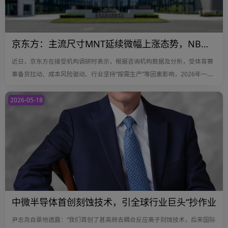
京东方：主流尺寸MNT延续微幅上涨态势，NB面板价格持续平稳
近日，京东方在接受机构调研时表示，根据咨询机构数据及分析，受体育赛
事备货拉动、成本风险驱动、行业坚持“按需生产”等因素影响，2026年一至
四月各主流尺寸TV产品价格全面上涨；随着体育赛事与促销季备货收尾，预
计五月份主流尺寸TV价格持稳
2026-05-18
中微半导体首创刻蚀技术，引全球行业巨头“抄作业
尹志尧自豪地透露：“我们首创了甚高频去耦合反应离子刻蚀技术，后来国际