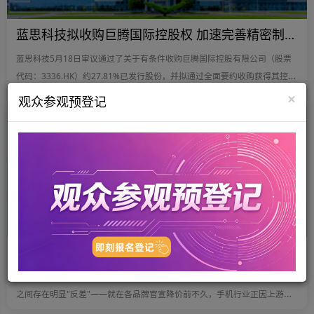
蓝思科技拟收购巨腾国际控股权 加速完善精密制造全球布局
蓝思科技5月18日审议通过了关于有条件收购巨腾国际控股有限公司（股票
代码：3336.HK）约27.81%已发行股份，并拟通过全面要约收购获得其控股
权的议案。
×
观众参观预登记
2026-05-19
苹果华为小米手机集体降价分析：存储芯片涨价背景下的618价格战
此次集体降价之所以引发行业高度关注，关键在于其发生的背景与厂商行为
之间存在明显"反差"——就在各品牌官宣降价前不久，手机行业正因上游存
储芯片价格飙升而普遍承压涨价。